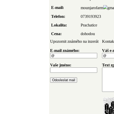
E-mail:
mounjarofarm
gma
Telefon:
0739193923
Lokalita:
Prachatice
Cena:
dohodou
Upozornit známého na inzerát
Kontakt
E-mail známého:
Váš e-
Vaše jméno:
Text z