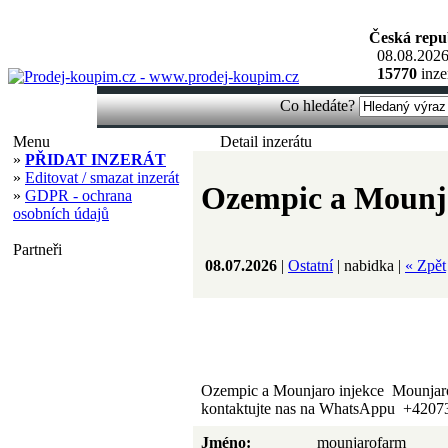
Česká repu
08.08.2026
15770
inze
Co hledáte?
Menu
Detail inzerátu
»
PŘIDAT INZERÁT
»
Editovat / smazat inzerát
Ozempic a Mounj
»
GDPR - ochrana
osobních údajů
Partneři
08.07.2026
|
Ostatní
| nabidka |
« Zpět
Ozempic a Mounjaro injekce Mounjaro
kontaktujte nas na WhatsAppu +4207
Jméno:
mounjarofarm