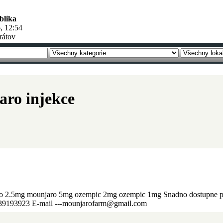
blika
, 12:54
rátov
Zmenit
aro injekce
 2.5mg mounjaro 5mg ozempic 2mg ozempic 1mg Snadno dostupne pro
39193923 E-mail ---mounjarofarm@gmail.com