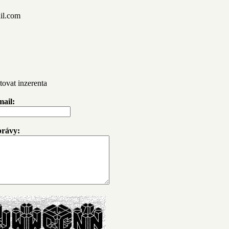
il.com
ovat inzerenta
mail:
právy: